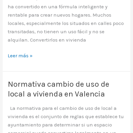
ha convertido en una fórmula inteligente y
rentable para crear nuevos hogares. Muchos
locales, especialmente los situados en calles poco
transitadas, no tienen un uso fácil y no se
alquilan. Convertirlos en vivienda
Guía
Leer más »
para
transformar
un
Normativa cambio de uso de
local
local a vivienda en Valencia
en
vivienda
La normativa para el cambio de uso de local a
en
vivienda es el conjunto de reglas que establece tu
Valencia
ayuntamiento para determinar si un espacio
comercial puede convertirse legalmente en un