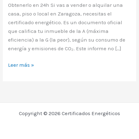
Obtenerlo en 24h Si vas a vender o alquilar una
casa, piso o local en Zaragoza, necesitas el
certificado energético. Es un documento oficial
que califica tu inmueble de la A (máxima
eficiencia) a la G (la peor), según su consumo de
energía y emisiones de CO₂. Este informe no […]
Certificado
Leer más »
Energético
Zaragoza:
Guía
para
Obtenerlo
Copyright © 2026 Certificados Energéticos
en
24h