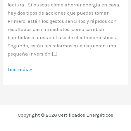
factura Si buscas cómo ahorrar energía en casa,
hay dos tipos de acciones que puedes tomar.
Primero, están los gestos sencillos y rápidos con
resultados casi inmediatos, como cambiar
bombillas o ajustar el uso de electrodomésticos.
Segundo, están las reformas que requieren una
pequeña inversión […]
Cómo
Leer más »
ahorrar
energía
en
casa
y
Copyright © 2026 Certificados Energéticos
reducir
tu