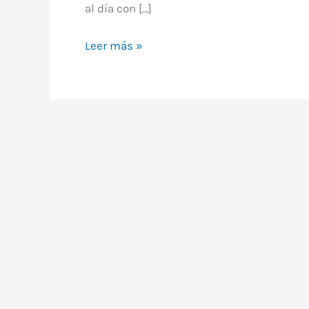
al día con […]
Boletín
Leer más »
Eléctrico
Valencia:
Cuánto
cuesta
y
para
qué
sirve