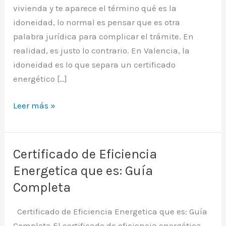
vivienda y te aparece el término qué es la
idoneidad, lo normal es pensar que es otra
palabra jurídica para complicar el trámite. En
realidad, es justo lo contrario. En Valencia, la
idoneidad es lo que separa un certificado
energético […]
Que
Leer más »
es
la
idoneidad:
Certificado de Eficiencia
Clave
Energetica que es: Guía
para
Completa
tu
Certificado
Certificado de Eficiencia Energetica que es: Guía
Energético
Completa El certificado de eficiencia energética