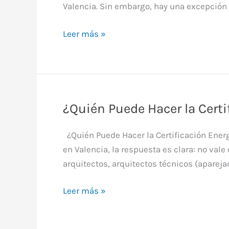
Valencia. Sin embargo, hay una excepción
Certificado
Leer más »
Energetico
Caducidad:
Cuándo
vence
y
¿Quién Puede Hacer la Certi
qué
hacer
¿Quién Puede Hacer la Certificación Energ
en Valencia, la respuesta es clara: no vale
arquitectos, arquitectos técnicos (aparejad
¿Quién
Leer más »
Puede
Hacer