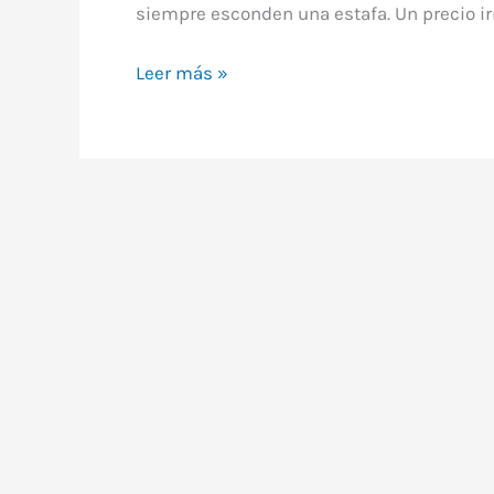
siempre esconden una estafa. Un precio irr
Precio
Leer más »
en
Valencia:
cuanto
vale
un
certificado
energetico