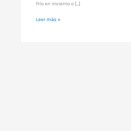
frío en invierno o […]
Precio
Leer más »
cámara
termográfica:
Guía
para
elegir
la
mejor
para
tu
vivienda