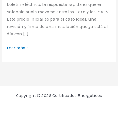
boletín eléctrico, la respuesta rápida es que en
Valencia suele moverse entre los 100 € y los 300 €.
Este precio inicial es para el caso ideal: una
revisión y firma de una instalación que ya está al
día con […]
Boletín
Leer más »
Eléctrico
Valencia:
Cuánto
cuesta
y
para
Copyright © 2026 Certificados Energéticos
qué
sirve