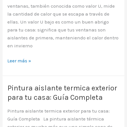
en
ventanas, también conocida como valor U, mide
Valencia
la cantidad de calor que se escapa a través de
ellas. Un valor U bajo es como un buen abrigo
para tu casa: significa que tus ventanas son
aislantes de primera, manteniendo el calor dentro
en invierno
Transmitancia
Leer más »
térmica
ventanas:
Ahorra
Pintura aislante termica exterior
en
para tu casa: Guía Completa
Valencia
Pintura aislante termica exterior para tu casa:
Guía Completa La pintura aislante térmica
exterior es mucho más que una simple capa de