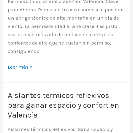
Permeabilidad al aire clase 4 en Valencia: Clave
para
para Ahorrar Piensa en tu casa como si le pusieras
ahorrar
un abrigo técnico de alta montaña en un día de
en
viento. La permeabilidad al aire clase 4 es justo
tu
eso: el nivel más alto de protección contra las
factura
corrientes de aire que se cuelan sin permiso,
consiguiendo
Permeabilidad
Leer más »
al
aire
clase
Aislantes termicos reflexivos
4
para ganar espacio y confort en
y
Valencia
su
impacto
Aislantes Térmicos Reflexivos: Gana Espacio y