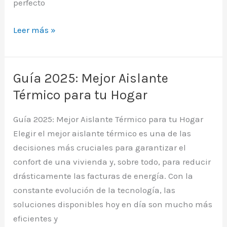
perfecto
Qué
Leer más »
Es
el
Confort
Guía 2025: Mejor Aislante
Térmico:
Térmico para tu Hogar
Guía
para
Guía 2025: Mejor Aislante Térmico para tu Hogar
tu
Elegir el mejor aislante térmico es una de las
Hogar
decisiones más cruciales para garantizar el
en
confort de una vivienda y, sobre todo, para reducir
Valencia
drásticamente las facturas de energía. Con la
constante evolución de la tecnología, las
soluciones disponibles hoy en día son mucho más
eficientes y