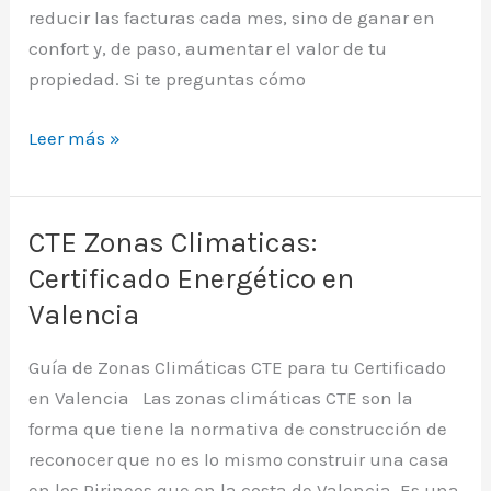
reducir las facturas cada mes, sino de ganar en
confort y, de paso, aumentar el valor de tu
propiedad. Si te preguntas cómo
Cómo
Leer más »
Mejorar
la
Eficiencia
CTE Zonas Climaticas:
Energética
Certificado Energético en
de
Valencia
una
Vivienda
Guía de Zonas Climáticas CTE para tu Certificado
|
en Valencia Las zonas climáticas CTE son la
Guía
forma que tiene la normativa de construcción de
reconocer que no es lo mismo construir una casa
en los Pirineos que en la costa de Valencia. Es una