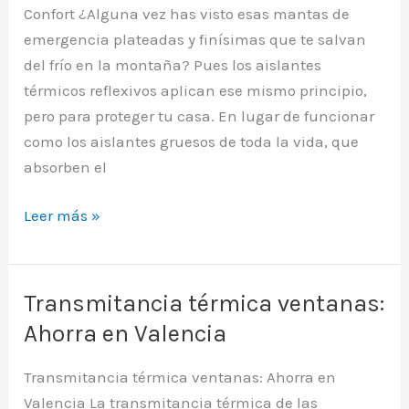
en
Confort ¿Alguna vez has visto esas mantas de
el
emergencia plateadas y finísimas que te salvan
certificado
del frío en la montaña? Pues los aislantes
energético
térmicos reflexivos aplican ese mismo principio,
pero para proteger tu casa. En lugar de funcionar
como los aislantes gruesos de toda la vida, que
absorben el
Aislantes
Leer más »
termicos
reflexivos
para
Transmitancia térmica ventanas:
ganar
Ahorra en Valencia
espacio
y
Transmitancia térmica ventanas: Ahorra en
confort
Valencia La transmitancia térmica de las