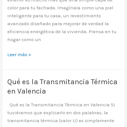
color para tu fachada. Imagínala como una piel
inteligente para tu casa, un revestimiento
avanzado diseñado para mejorar de verdad la
eficiencia energética de la vivienda. Piensa en tu
hogar como un
Pintura
Leer más »
aislante
termica
exterior
Qué es la Transmitancia Térmica
para
en Valencia
tu
casa:
Qué es la Transmitancia Térmica en Valencia Si
Guía
tuviéramos que explicarlo en dos palabras, la
Completa
transmitancia térmica (valor U) es simplemente