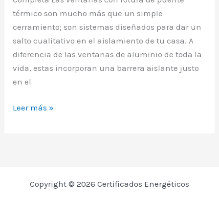
|
térmico son mucho más que un simple
Guía
cerramiento; son sistemas diseñados para dar un
salto cualitativo en el aislamiento de tu casa. A
diferencia de las ventanas de aluminio de toda la
vida, estas incorporan una barrera aislante justo
en el
Ventanas
Leer más »
de
Rotura
de
Puente
Térmico:
Copyright © 2026 Certificados Energéticos
Guía
Completa