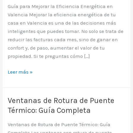
Guía para Mejorar la Eficiencia Energética en
Valencia Mejorar la eficiencia energética de tu
casa en Valencia es una de las decisiones más
inteligentes que puedes tomar. No solo se trata de
reducir las facturas cada mes, sino de ganar en
confort y, de paso, aumentar el valor de tu
propiedad. Si te preguntas cómo […]
Cómo
Leer más »
Mejorar
la
Eficiencia
Ventanas de Rotura de Puente
Energética
Térmico: Guía Completa
de
una
Ventanas de Rotura de Puente Térmico: Guía
Vivienda
Completa Las ventanas con rotura de puente