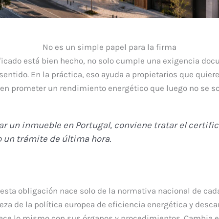
No es un simple papel para la firma
ficado está bien hecho, no solo cumple una exigencia doc
entido. En la práctica, eso ayuda a propietarios que quier
ren prometer un rendimiento energético que luego no se so
ar un inmueble en Portugal, conviene tratar el certif
o un trámite de última hora.
ta obligación nace solo de la normativa nacional de cada p
a de la política europea de eficiencia energética y descar
hace lo mismo con sus órganos y procedimientos. Cambia e